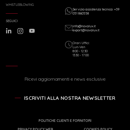
WHISTLEBLOWING
Servizio assistenza tecnica: +39
051 860558
SEGUICI
info@novalux.it
export@novalux.it
Orari Uffici:
Lun-Ven
8:00 - 12:30
13:30 - 17:00
Ricevi aggiornamenti e news esclusive
ISCRIVITI ALLA NOSTRA NEWSLETTER
POLITICHE CLIENTI E FORNITORI
PRIVACY POLICY WEB
COOKIES POLICY