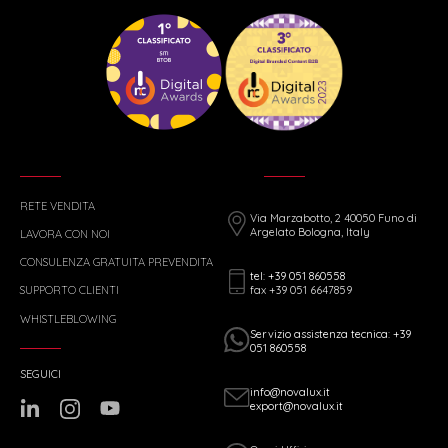
RETE VENDITA
Via Marzabotto, 2 40050 Funo di
Argelato Bologna, Italy
LAVORA CON NOI
CONSULENZA GRATUITA PREVENDITA
tel: +39 051 860558
fax +39 051 6647859
SUPPORTO CLIENTI
WHISTLEBLOWING
Servizio assistenza tecnica: +39
051 860558
SEGUICI
info@novalux.it
export@novalux.it