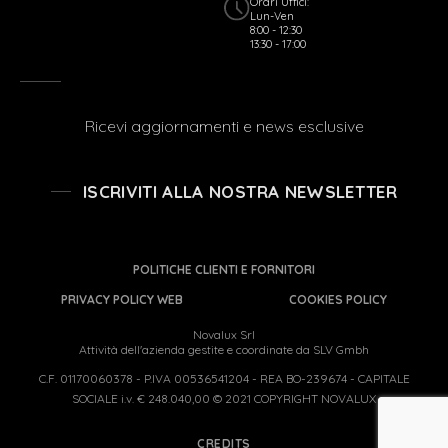
Orari Uffici:
Lun-Ven
8:00 - 12:30
13:30 - 17:00
Ricevi aggiornamenti e news esclusive
ISCRIVITI ALLA NOSTRA NEWSLETTER
POLITICHE CLIENTI E FORNITORI
PRIVACY POLICY WEB
COOKIES POLICY
Novalux Srl
Attività dell'azienda gestite e coordinate da SLV Gmbh
C.F. 01170060378 - P.IVA 00536541204 - REA BO-239674 - CAPITALE
SOCIALE i.v. € 248.040,00 © 2021 COPYRIGHT NOVALUX
CREDITS